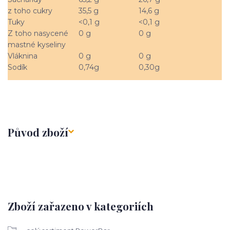
z toho cukry
35,5 g
14,6 g
Tuky
<0,1 g
<0,1 g
Z toho nasycené
0 g
0 g
mastné kyseliny
Vláknina
0 g
0 g
Sodík
0,74g
0,30g
Původ zboží
Zboží zařazeno v kategoriích