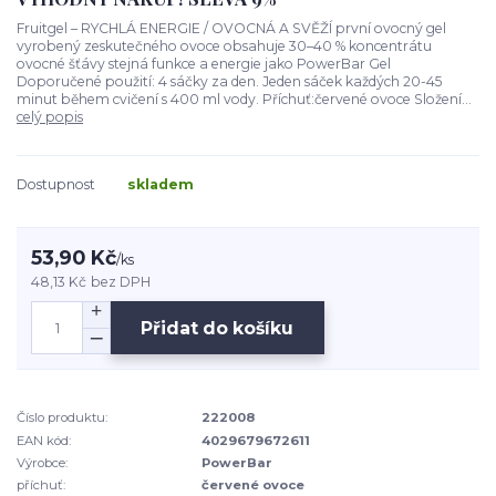
Fruitgel – RYCHLÁ ENERGIE / OVOCNÁ A SVĚŽÍ první ovocný gel
vyrobený zeskutečného ovoce obsahuje 30–40 % koncentrátu
ovocné šťávy stejná funkce a energie jako PowerBar Gel
Doporučené použití: 4 sáčky za den. Jeden sáček každých 20-45
minut během cvičení s 400 ml vody. Příchuť:červené ovoce Složení...
celý popis
Dostupnost
skladem
53,90 Kč
/
ks
48,13 Kč
bez DPH
Přidat do košíku
Číslo produktu:
222008
EAN kód:
4029679672611
Výrobce:
PowerBar
příchuť:
červené ovoce