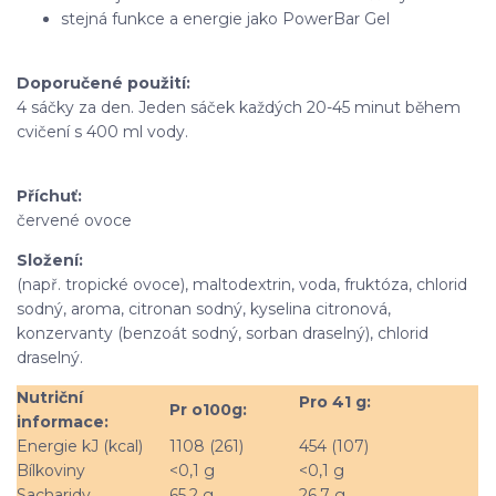
stejná funkce a energie jako PowerBar Gel
Doporučené použití:
4 sáčky za den. Jeden sáček každých 20-45 minut během
cvičení s 400 ml vody.
Příchuť:
červené ovoce
Složení:
(např. tropické ovoce), maltodextrin, voda, fruktóza, chlorid
sodný, aroma, citronan sodný, kyselina citronová,
konzervanty (benzoát sodný, sorban draselný), chlorid
draselný.
Nutriční
Pro 41
g:
Pr o100g:
informace:
Energie kJ (kcal)
1108 (261)
454 (107)
Bílkoviny
<0,1 g
<0,1 g
Sacharidy
65,2 g
26,7 g