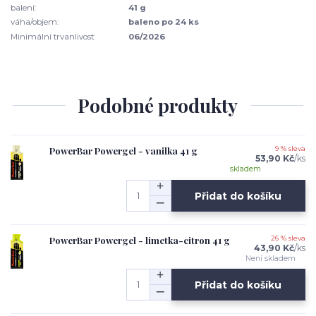
balení:
41 g
váha/objem:
baleno po 24 ks
Minimální trvanlivost:
06/2026
Podobné produkty
PowerBar Powergel - vanilka 41 g
9 % sleva
53,90 Kč
/
ks
skladem
Přidat do košíku
PowerBar Powergel - limetka-citron 41 g
26 % sleva
43,90 Kč
/
ks
Není skladem
Přidat do košíku