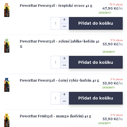
PowerBar Powergel - tropické ovoce 41 g
19 % sleva
47,90 Kč
/
ks
skladem
Přidat do košíku
PowerBar Powergel - zelené jablko+kofein 41
9 % sleva
53,90 Kč
/
ks
g
skladem
Přidat do košíku
PowerBar Powergel - černý rybíz+kofein 41 g
9 % sleva
53,90 Kč
/
ks
skladem
Přidat do košíku
PowerBar Fruitgel - mango (kofein) 41 g
9 % sleva
53,90 Kč
/
ks
skladem