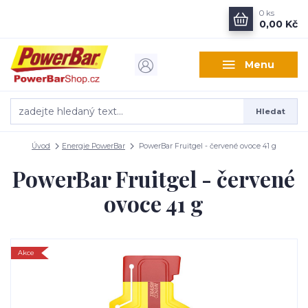
0
ks
0,00 Kč
Menu
Hledat
Úvod
Energie PowerBar
PowerBar Fruitgel - červené ovoce 41 g
PowerBar Fruitgel - červené
ovoce 41 g
Akce