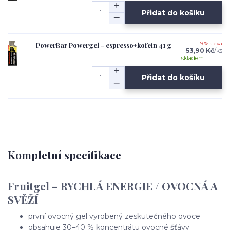
Přidat do košíku
PowerBar Powergel - espresso+kofein 41 g
9 % sleva
53,90 Kč
/
ks
skladem
Přidat do košíku
Kompletní specifikace
Fruitgel – RYCHLÁ ENERGIE / OVOCNÁ A
SVĚŽÍ
první ovocný gel vyrobený zeskutečného ovoce
obsahuje 30–40 % koncentrátu ovocné šťávy