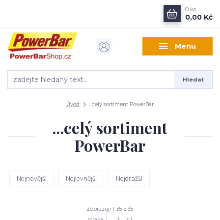
0
ks
0,00 Kč
Menu
Hledat
Úvod
...celý sortiment PowerBar
...celý sortiment
PowerBar
Nejnovější
Nejlevnější
Nejdražší
Zobrazuji 1-35 z 35
strana
z 1