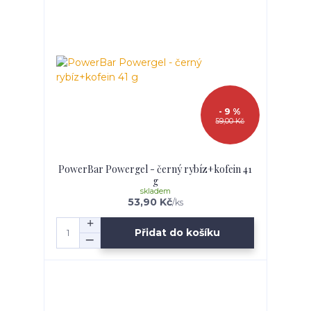
- 9 %
59,00 Kč
PowerBar Powergel - černý rybíz+kofein 41
g
skladem
53,90 Kč
/
ks
Přidat do košíku