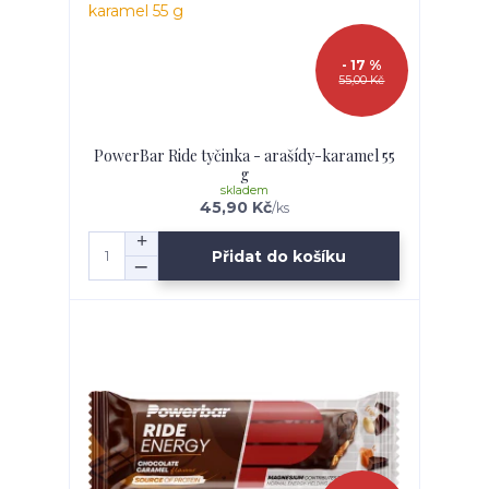
- 17 %
55,00 Kč
PowerBar Ride tyčinka - arašídy-karamel 55
g
skladem
45,90 Kč
/
ks
Přidat do košíku