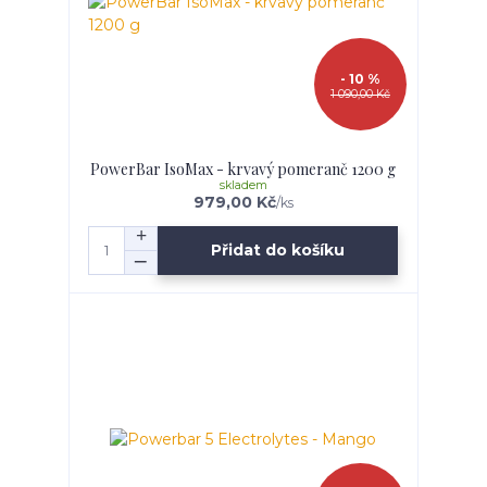
- 10 %
1 090,00 Kč
PowerBar IsoMax - krvavý pomeranč 1200 g
skladem
979,00 Kč
/
ks
Přidat do košíku