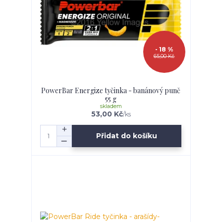
- 18 %
65,00 Kč
PowerBar Energize tyčinka - banánový punč
55 g
skladem
53,00 Kč
/
ks
Přidat do košíku