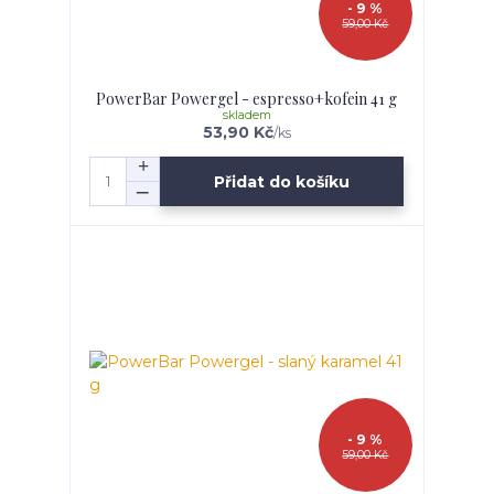
- 9 %
59,00 Kč
PowerBar Powergel - espresso+kofein 41 g
skladem
53,90 Kč
/
ks
Přidat do košíku
- 9 %
59,00 Kč