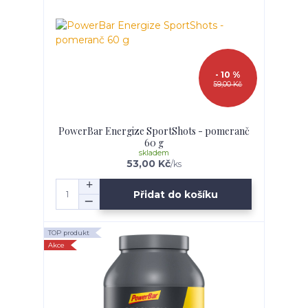
- 10 %
59,00 Kč
PowerBar Energize SportShots - pomeranč
60 g
skladem
53,00 Kč
/
ks
Přidat do košíku
TOP produkt
Akce