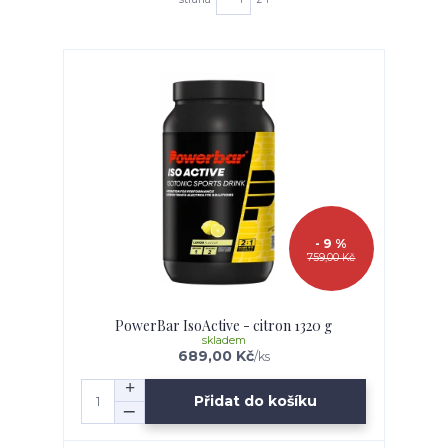
- 9 %
759,00 Kč
PowerBar IsoActive - citron 1320 g
skladem
689,00 Kč
/
ks
Přidat do košíku