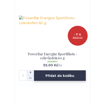
- 7 %
59,00 Kč
PowerBar Energize SportShots -
cola+kofein 60 g
skladem
55,00 Kč
/
ks
Přidat do košíku