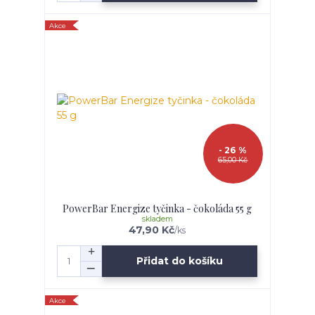
Akce
- 26 %
65,00 Kč
PowerBar Energize tyčinka - čokoláda 55 g
skladem
47,90 Kč
/
ks
Přidat do košíku
Akce