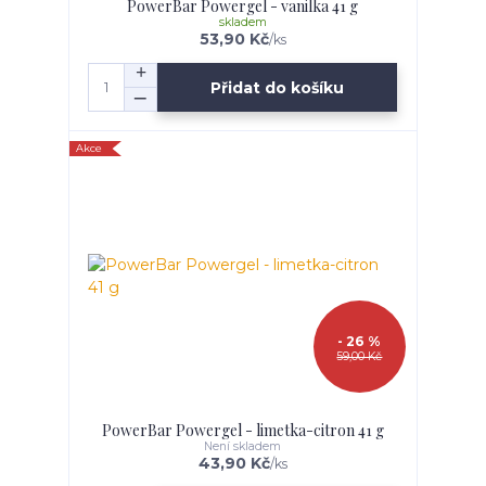
PowerBar Powergel - vanilka 41 g
skladem
53,90 Kč
/
ks
Přidat do košíku
Akce
- 26 %
59,00 Kč
PowerBar Powergel - limetka-citron 41 g
Není skladem
43,90 Kč
/
ks