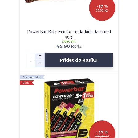
- 17 %
55,00 Kč
PowerBar Ride tyčinka - čokoláda-karamel
55 g
skladem
45,90 Kč
/
ks
Přidat do košíku
TOP produkt
Akce
- 37 %
236,00 Kč