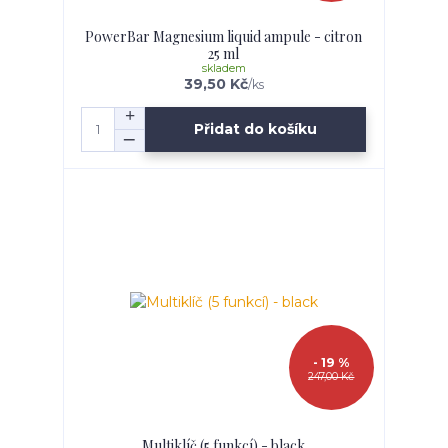
PowerBar Magnesium liquid ampule - citron
25 ml
skladem
39,50 Kč
/
ks
Přidat do košíku
- 19 %
247,00 Kč
Multiklíč (5 funkcí) - black