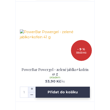
- 9 %
59,00 Kč
PowerBar Powergel - zelené jablko+kofein
41 g
skladem
53,90 Kč
/
ks
Přidat do košíku