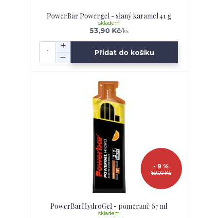
PowerBar Powergel - slaný karamel 41 g
skladem
53,90 Kč
/
ks
Přidat do košíku
- 9 %
69,00 Kč
PowerBarHydroGel - pomeranč 67 ml
skladem