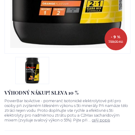
- 9 %
759,00 Kč
VÝHODNÝ NÁKUP! SLEVA 10 %
PowerBar IsoActive - pomeranč Isotonické elektrolytové pití pro
osoby při zvýšeném tělesném výkonu s 5ti minerály Při namáze tělo
ztrácí nejen vodu. Proto doplňujte vše rychle a efektivně s 5ti
elektrolyty pro nadměrnou ztrátu potu a C2Max sacharidovým
mixem (zvyšuje svalový výkon o 55%). Pijte při ...
celý popis