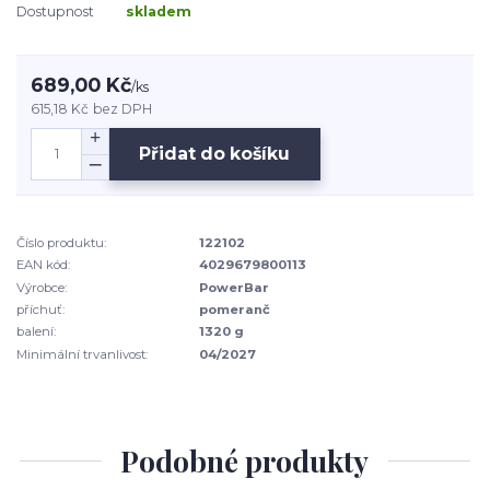
Dostupnost
skladem
689,00 Kč
/
ks
615,18 Kč
bez DPH
Přidat do košíku
Číslo produktu:
122102
EAN kód:
4029679800113
Výrobce:
PowerBar
příchuť:
pomeranč
balení:
1320 g
Minimální trvanlivost:
04/2027
Podobné produkty