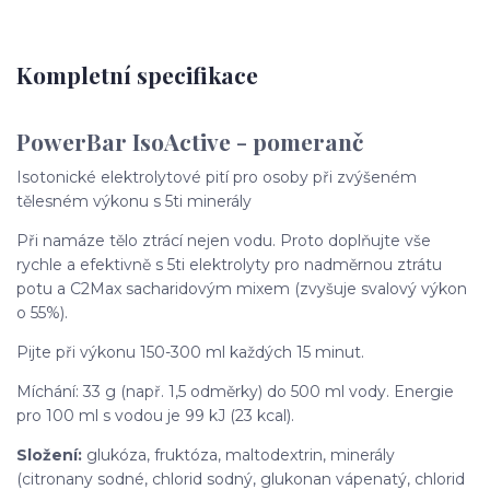
Kompletní specifikace
PowerBar IsoActive - pomeranč
Isotonické elektrolytové pití pro osoby při zvýšeném
tělesném výkonu s 5ti minerály
Při namáze tělo ztrácí nejen vodu. Proto doplňujte vše
rychle a efektivně s 5ti elektrolyty pro nadměrnou ztrátu
potu a C2Max sacharidovým mixem (zvyšuje svalový výkon
o 55%).
Pijte při výkonu 150-300 ml každých 15 minut.
Míchání: 33 g (např. 1,5 odměrky) do 500 ml vody. Energie
pro 100 ml s vodou je 99 kJ (23 kcal).
Složení:
glukóza, fruktóza, maltodextrin, minerály
(citronany sodné, chlorid sodný, glukonan vápenatý, chlorid