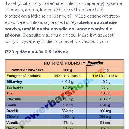
draselný, citronany hořečnaté, mléčnan vápenatý), kyselina
citronová, aroma, koncentrát ze světlice barvířské,
protispékavá látka (oxid křemičitý). Může obsahovat stopy
lepku, vajec, mléka, sóji a ořechů.
Výrobek neobsahuje
barviva, umělá dochucovadla ani konzervanty dle
zákona.
Skladujte v suchu a chladu. Může být součástí
různých vyvážených diet a zdravého způsobu života.
1320 g dóza = 40x 0,5 l dávek