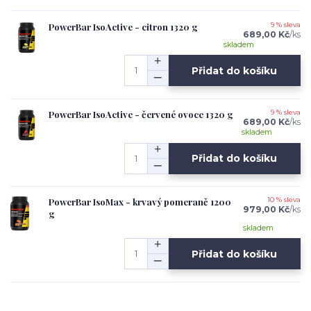
PowerBar IsoActive - citron 1320 g
9 % sleva
689,00 Kč
/
ks
skladem
Přidat do košíku
PowerBar IsoActive - červené ovoce 1320 g
9 % sleva
689,00 Kč
/
ks
skladem
Přidat do košíku
PowerBar IsoMax - krvavý pomeranč 1200
10 % sleva
979,00 Kč
/
ks
g
skladem
Přidat do košíku