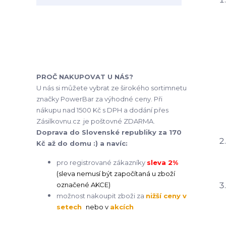
PROČ NAKUPOVAT U NÁS?
U nás si můžete vybrat ze širokého sortimnetu
značky PowerBar za výhodné ceny. Při
nákupu nad 1500 Kč s DPH a dodání přes
Zásilkovnu.cz je poštovné ZDARMA.
Doprava do Slovenské republiky za 170
Kč až do domu :)
a navíc:
pro registrované zákazníky
sleva 2%
(sleva nemusí být započítaná u zboží
označené AKCE)
možnost nakoupit zboži za
nižší ceny v
setech
nebo v
akcích