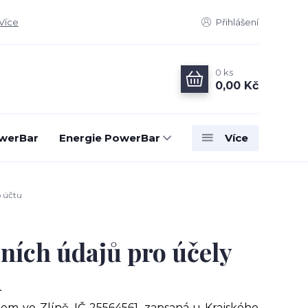
Více
Přihlášení
0
ks
0,00 Kč
owerBar
Energie PowerBar
Více
o účtu
ních údajů pro účely
u
ídlem ve Zlíně, IČ 25564561, zapsaná u Krajského