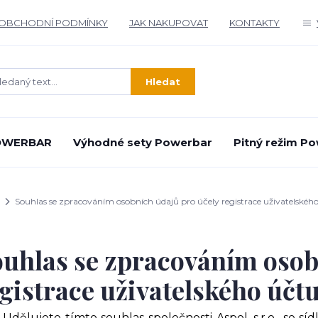
OBCHODNÍ PODMÍNKY
JAK NAKUPOVAT
KONTAKTY
Hledat
POWERBAR
Výhodné sety Powerbar
Pitný režim P
Souhlas se zpracováním osobních údajů pro účely registrace uživatelskéh
uhlas se zpracováním osob
gistrace uživatelského účt
Udělujete tímto souhlas společnosti Aspol, s.r.o., se s