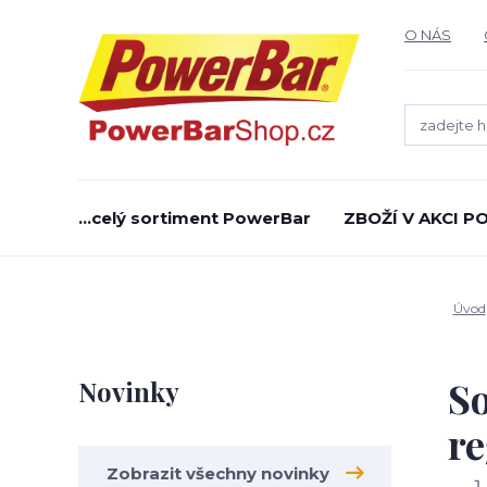
O NÁS
...celý sortiment PowerBar
ZBOŽÍ V AKCI 
Úvod
So
Novinky
re
Zobrazit všechny novinky