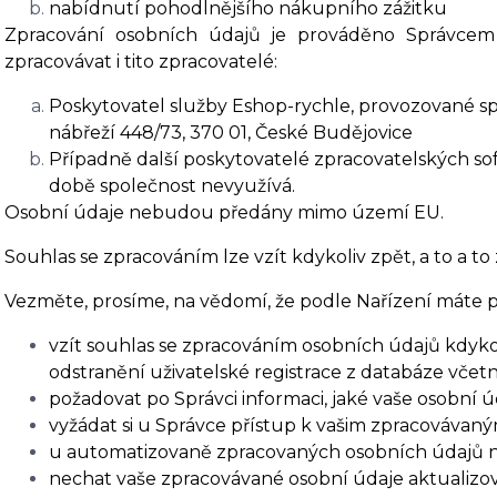
nabídnutí pohodlnějšího nákupního zážitku
Zpracování osobních údajů je prováděno Správcem
zpracovávat i tito zpracovatelé:
Poskytovatel služby Eshop-rychle, provozované spo
nábřeží 448/73, 370 01, České Budějovice
Případně další poskytovatelé zpracovatelských soft
době společnost nevyužívá.
Osobní údaje nebudou předány mimo území EU.
Souhlas se zpracováním lze vzít kdykoliv zpět, a to a to
Vezměte, prosíme, na vědomí, že podle Nařízení máte p
vzít souhlas se zpracováním osobních údajů kdykol
odstranění uživatelské registrace z databáze včet
požadovat po Správci informaci, jaké vaše osobní 
vyžádat si u Správce přístup k vašim zpracovávan
u automatizovaně zpracovaných osobních údajů na 
nechat vaše zpracovávané osobní údaje aktualizov