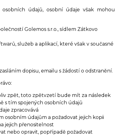
 osobních údajů, osobní údaje však mohou
lečností Golemos s.r.o., sídlem Zátkovo
warů, služeb a aplikací, které však v současné
 zasláním dopisu, emailu s žádostí o odstranění.
rávo:
iv zpět, toto zpětvzetí bude mít za následek
ně s tím spojených osobních údajů
údaje zpracovává
ým osobním údajům a požadovat jejich kopii
jejich přenositelnost
at nebo opravit, popřípadě požadovat